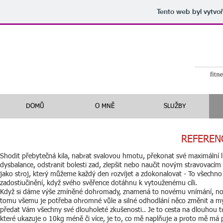
Tento web byl vytvo
DOMŮ
O MNĚ
SLUŽBY
REFERENC
Shodit přebytečná kila, nabrat svalovou hmotu, překonat své maximální l
dysbalance, odstranit bolesti zad, zlepšit nebo naučit novým stravovacím 
jako stroj, který můžeme každý den rozvíjet a zdokonalovat - To všechno 
zadostiučinění, když svého svěřence dotáhnu k vytouženému cíli.
Když si dáme výše zmíněné dohromady, znamená to novému vnímání, nový 
tomu všemu je potřeba ohromné vůle a silné odhodlání něco změnit a mým
předat Vám všechny své dlouholeté zkušenosti.. Je to cesta na dlouhou tr
které ukazuje o 10kg méně či více, je to, co mě naplňuje a proto mě má pr