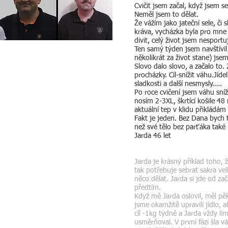
Cvičit jsem začal, když jsem s
Neměl jsem to dělat.
Že vážím jako jateční sele, či
kráva, vycházka byla pro mne 
divit, celý život jsem nesport
Ten samý týden jsem navštívil
několikrát za život stane) jse
Slovo dalo slovo, a začalo to.
procházky. Cíl-snížit váhu.Jí
sladkosti a další nesmysly…..
Po roce cvičení jsem váhu sníž
nosím 2-3XL, škrtící košile 48
aktuální tep v klidu přikládá
Fakt je jeden. Bez Dana bych t
než své tělo bez parťáka také
Jarda 46 let
Jarda je krásný příklad toho, ž
tak potřebuje sebrat sakra vel
něco dělat. Jarda si jde od z
předtím.
Když mě Jarda oslovil, měl pě
jsme okamžitě upravili jídlo, a
cíl -1kg týdně a Jarda vždy li
usměrňoval. V první fázi šla 