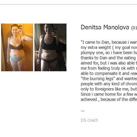
Denitsa Manolova
(0
"I came to Dan, because i wan
my extra weight ( my goal now
plumpy one, so i have been ha
thanks to Dan and the eating a
aimed for, but i was also abl
me from feeling truly ok with 
able to compensate it and rea
"the burning legs" and wanted 
people with any kind of chron
only to foreigners like me, but 
Since i came home for a few w
achieved , because of the diff
...
DS coach