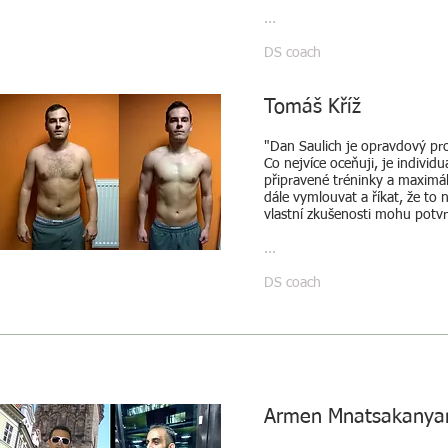
...
DS coach
Tomáš Kříž
"Dan Saulich je opravdový prof
Co nejvíce oceňuji, je individ
připravené tréninky a maximál
dále vymlouvat a říkat, že to 
vlastní zkušenosti mohu potvrd
...
DS coach
Armen Mnatsakany