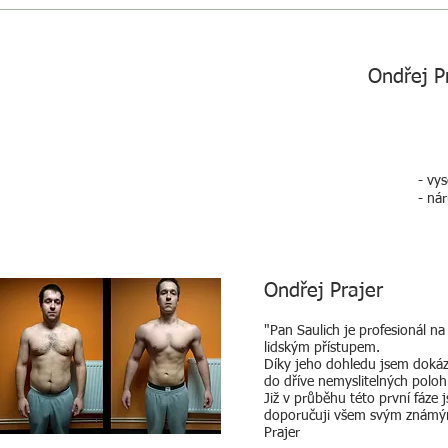
Ondřej P
- vy
- ná
Ondřej Prajer
"Pan Saulich je profesionál na
lidským přístupem.
Díky jeho dohledu jsem dokáza
do dříve nemyslitelných poloh.
Již v průběhu této první fáze 
doporučuji všem svým známý
Prajer