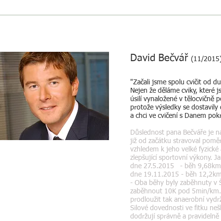
David Bečvář
(11/2015
"Začali jsme spolu cvičit od d
Nejen že děláme cviky, které 
úsilí vynaložené v tělocvičně 
protože výsledky se dostavily
a chci ve cvičení s Danem pok
Důslednost pana Bečváře je na
již od začátku stravoval poměr
vzhledem k jeho velké fyzické 
zlepšující sportovní výkony. 
dne 27.5.2015 - běh 9,68km,
dne 19.11.2015 - běh 12,2km
- Oba běhy byly zaběhnuty v Šá
zaběhnout 10K pod 5min/km. N
prodloužit tak anaerobní vydrž
Silové dovednosti ve fitku ne
dodržují správně a pravidelně 