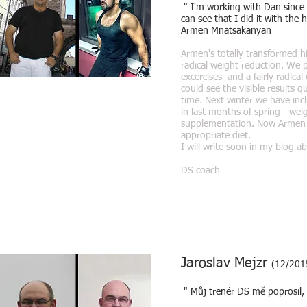
" I'm working with Dan since
can see that I did it with the
Armen Mnatsakanyan
Armen's totally transformed h
radical weight reduction. We p
excercises and a fairly radica
could see the visible results
time. Next winter we have in
in last months of spring - wei
supplementation. Now Armen h
appropriate diet.
I will write soon in my blog
DS coach
Jaroslav Mejzr
(12/201
" Můj trenér DS mě poprosil, 