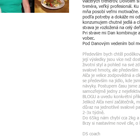
viacerých trenérov. Dovolím si
trenéra, veľký profesionál. K
mňa posobí veľmi motivačne. 
podľa potreby a dokáže mi od
konzumujem chutné jedlá a cí
strava je rozložená na celý d
Pri strave mi Dan kombinuje a
vobec.
Pod Danovým vedením bol moj
Především bych chtěl poděkova
její výsledky jsou více než do
životní styl a pohled na své z
svalové hmoty, ale především
Alča je velice zodpovědná a 
se především na jídlo, kde jsme
návyky. Postupem času jsme za
samozřejmě jedny z nejefektiv
BLOGU a uvedu konkrétní příkla
Jelikož Alča není začátečník, 
důraz na jednotlivé svalové p
2-3x týdně.
Do 65kg nám chybí cca 2kg a v
Brzy si nastavíme nové cíle, o 
DS coach